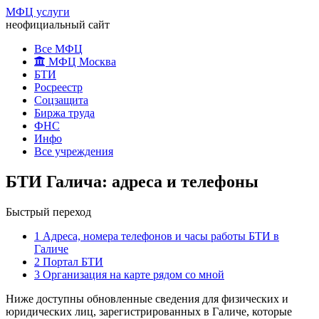
МФЦ услуги
неофициальный сайт
Все МФЦ
МФЦ Москва
БТИ
Росреестр
Соцзащита
Биржа труда
ФНС
Инфо
Все учреждения
БТИ Галича: адреса и телефоны
Быстрый переход
1
Адреса, номера телефонов и часы работы БТИ в
Галиче
2
Портал БТИ
3
Организация на карте рядом со мной
Ниже доступны обновленные сведения для физических и
юридических лиц, зарегистрированных в Галиче, которые