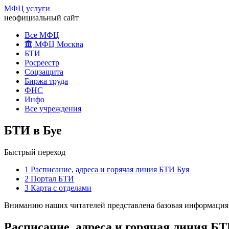
МФЦ услуги
неофициальный сайт
Все МФЦ
МФЦ Москва
БТИ
Росреестр
Соцзащита
Биржа труда
ФНС
Инфо
Все учреждения
БТИ в Буе
Быстрый переход
1
Расписание, адреса и горячая линия БТИ Буя
2
Портал БТИ
3
Карта с отделами
Вниманию наших читателей представлена базовая информация 
Расписание, адреса и горячая линия Б