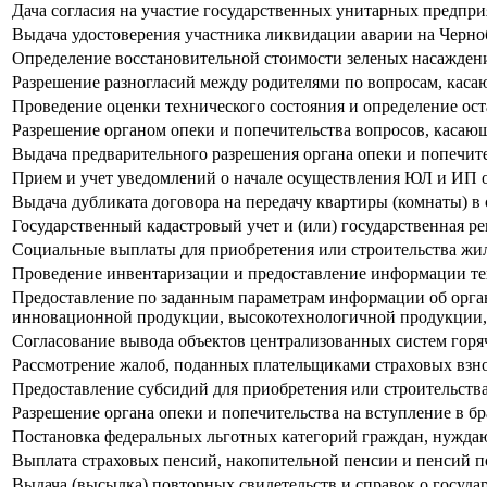
Дача согласия на участие государственных унитарных предпр
Выдача удостоверения участника ликвидации аварии на Черн
Определение восстановительной стоимости зеленых насаждени
Разрешение разногласий между родителями по вопросам, каса
Проведение оценки технического состояния и определение ос
Разрешение органом опеки и попечительства вопросов, касаю
Выдача предварительного разрешения органа опеки и попечит
Прием и учет уведомлений о начале осуществления ЮЛ и ИП 
Выдача дубликата договора на передачу квартиры (комнаты) в
Государственный кадастровый учет и (или) государственная р
Социальные выплаты для приобретения или строительства ж
Проведение инвентаризации и предоставление информации те
Предоставление по заданным параметрам информации об организ
инновационной продукции, высокотехнологичной продукции,
Согласование вывода объектов централизованных систем горя
Рассмотрение жалоб, поданных плательщиками страховых взн
Предоставление субсидий для приобретения или строительс
Разрешение органа опеки и попечительства на вступление в бр
Постановка федеральных льготных категорий граждан, нуждаю
Выплата страховых пенсий, накопительной пенсии и пенсий 
Выдача (высылка) повторных свидетельств и справок о госуда