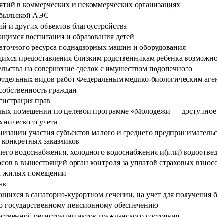
иятий в коммерческих и некоммерческих организациях
обыльской АЭС
й и других объектов благоустройства
ющимся воспитания и образования детей
таточного ресурса поднадзорных машин и оборудования
щихся предоставления близким родственникам ребенка возможно
ельства на совершение сделок с имуществом подопечного
отдельных видов работ Федеральным медико-биологическим аге
 собственность граждан
егистрация прав
илых помещений по целевой программе «Молодежи — доступное
хнического учета
ации участия субъектов малого и среднего предпринимательства
 конкретных заказчиков
чего водоснабжения, холодного водоснабжения и(или) водоотвед
осов в вышестоящий орган контроля за уплатой страховых взно
тва жилых помещений
ак
щихся в санаторно-курортном лечении, на учет для получения 
по государственному пенсионному обеспечению
рственной регистрации актов гражданского состояния