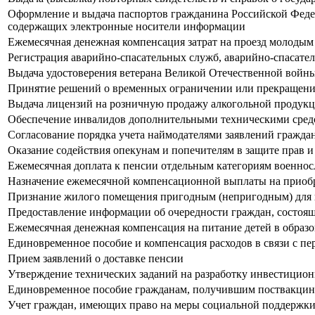
Оформление и выдача паспортов гражданина Российской Феде
содержащих электронные носители информации
Ежемесячная денежная компенсация затрат на проезд моло
Регистрация аварийно-спасательных служб, аварийно-спасат
Выдача удостоверения ветерана Великой Отечественной войн
Принятие решений о временных ограничении или прекращении
Выдача лицензий на розничную продажу алкогольной продук
Обеспечение инвалидов дополнительными техническими сред
Согласование порядка учета наймодателями заявлений гражд
Оказание содействия опекунам и попечителям в защите прав 
Ежемесячная доплата к пенсии отдельным категориям военно
Назначение ежемесячной компенсационной выплаты на приобр
Признание жилого помещения пригодным (непригодным) для
Предоставление информации об очередности граждан, состо
Ежемесячная денежная компенсация на питание детей в образ
Единовременное пособие и компенсация расходов в связи с пе
Прием заявлений о доставке пенсии
Утверждение технических заданий на разработку инвестицион
Единовременное пособие гражданам, получившим поствакцин
Учет граждан, имеющих право на меры социальной поддержки 