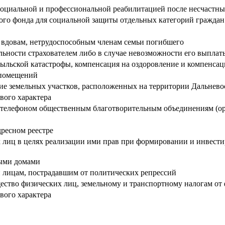
социальной и профессиональной реабилитацией после несчастны
го фонда для социальной защиты отдельных категорий граждан
 вдовам, нетрудоспособным членам семьи погибшего
льности страхователем либо в случае невозможности его выплат
быльской катастрофы, компенсация на оздоровление и компенсац
 помещений
ние земельных участков, расположенных на территории Дальнево
вого характера
я телефоном общественным благотворительным объединениям (о
дресном реестре
х лиц в целях реализации ими прав при формировании и инвес
ными домами
лицам, пострадавшим от политических репрессий
щество физических лиц, земельному и транспортному налогам от
вого характера