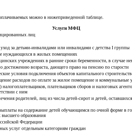
неоплачиваемых можно в нижеприведенной таблице.
Услуги МФЦ
фицированных лиц
ход за детьми-инвалидами или инвалидами с детства I группы
естве нуждающихся в жилых помещениях
инских учреждениях в ранние сроки беременности, в случае не
 достижению возраста, дающего право на пенсию по старости
ские условия подключения объектов капитального строительств
ение расходов по оплате за жилое помещение и коммунальные у
 налогоплательщиков, плательщиков сборов и налоговых агентов
етствии с ним
ечения родителей, лиц из числа детей-сирот и детей, оставших
выплаты на содержание детей обучающимся по очной форме в г
х высшего образования
Российской Федерации
ных услуг отдельным категориям граждан