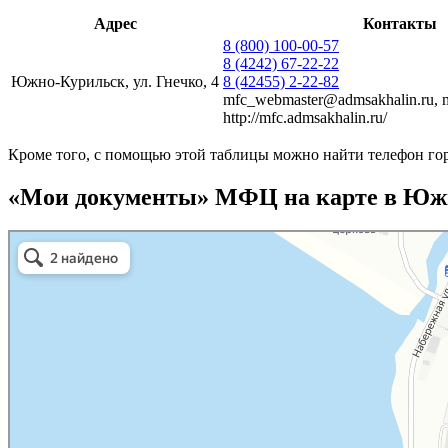
Адрес
Контакты
8 (800) 100-00-57
8 (4242) 67-22-22
Южно-Курильск, ул. Гнечко, 4
8 (42455) 2-22-82
mfc_webmaster@admsakhalin.ru, 
http://mfc.admsakhalin.ru/
Кроме того, с помощью этой таблицы можно найти телефон го
«Мои документы» МФЦ на карте в Юж