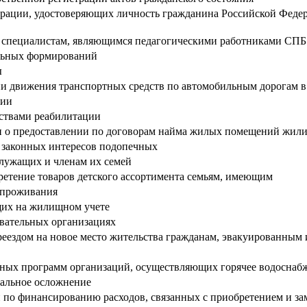
рации, удостоверяющих личность гражданина Российской Федер
дым специалистам, являющимся педагогическими работниками 
ельных формирований
ы
 движения транспортных средств по автомобильным дорогам в 
ции
ствами реабилитации
ан о предоставлении по договорам найма жилых помещений жил
и законных интересов подопечных
служащих и членам их семей
етение товаров детского ассортимента семьям, имеющим
 проживания
ящих на жилищном учете
овательных организациях
реездом на новое место жительства гражданам, эвакуированным 
ных программ организаций, осуществляющих горячее водоснабж
альное осложнение
по финансированию расходов, связанных с приобретением и за