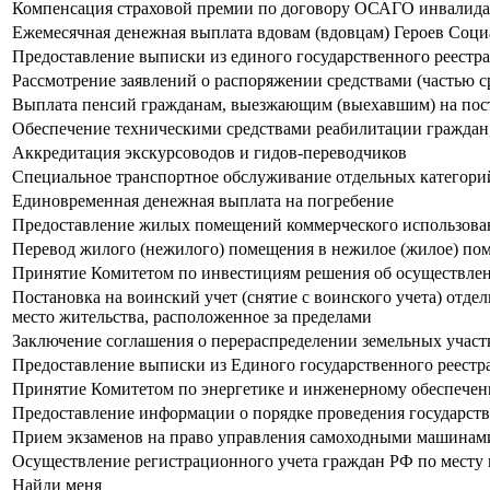
Компенсация страховой премии по договору ОСАГО инвалидам
Ежемесячная денежная выплата вдовам (вдовцам) Героев Соци
Предоставление выписки из единого государственного реестр
Рассмотрение заявлений о распоряжении средствами (частью с
Выплата пенсий гражданам, выезжающим (выехавшим) на пост
Обеспечение техническими средствами реабилитации граждан
Аккредитация экскурсоводов и гидов-переводчиков
Специальное транспортное обслуживание отдельных категорий
Единовременная денежная выплата на погребение
Предоставление жилых помещений коммерческого использован
Перевод жилого (нежилого) помещения в нежилое (жилое) п
Принятие Комитетом по инвестициям решения об осуществлен
Постановка на воинский учет (снятие с воинского учета) отд
место жительства, расположенное за пределами
Заключение соглашения о перераспределении земельных участ
Предоставление выписки из Единого государственного реестр
Принятие Комитетом по энергетике и инженерному обеспечен
Предоставление информации о порядке проведения государст
Прием экзаменов на право управления самоходными машинами
Осуществление регистрационного учета граждан РФ по месту 
Найди меня