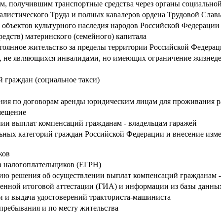
, получившим транспортные средства через органы социально
алистического Труда и полных кавалеров ордена Трудовой Слав
а объектов культурного наследия народов Российской Федерации
редств) материнского (семейного) капитала
оянное жительство за пределы территории Российской Федера
, не являющихся инвалидами, но имеющих ограничение жизнеде
 граждан (социальное такси)
ия по договорам аренды юридическим лицам для проживания ра
омещение
ии выплат компенсаций гражданам - владельцам гаражей
ельных категорий граждан Российской Федерации и внесение изме
ков
а налогоплательщиков (ЕГРН)
ию решения об осуществлении выплат компенсаций гражданам -
венной итоговой аттестации (ГИА) и информации из базы данн
 и выдача удостоверений тракториста-машиниста
пребывания и по месту жительства