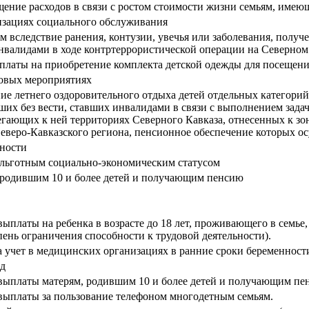
ние расходов в связи с ростом стоимости жизни семьям, имеющ
изациях социального обслуживания
вследствие ранения, контузии, увечья или заболевания, получе
валидами в ходе контртеррористической операции на Северном К
латы на приобретение комплекта детской одежды для посещения
совых мероприятиях
ние летнего оздоровительного отдыха детей отдельных категор
ших без вести, ставших инвалидами в связи с выполнением зад
егающих к ней территориях Северного Кавказа, отнесенных к зо
 Северо-Кавказского региона, пенсионное обеспечение которых
нности
льготным социально-экономическим статусом
 родившим 10 и более детей и получающим пенсию
платы на ребенка в возрасте до 18 лет, проживающего в семье,
епень ограничения способности к трудовой деятельности).
 учет в медицинских организациях в ранние сроки беременност
зд
выплаты матерям, родившим 10 и более детей и получающим пе
выплаты за пользование телефоном многодетным семьям.