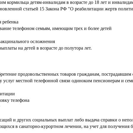
кормильца детям-инвалидам в возрасте до 18 лет и инвалидам с
новленной статьей 15 Закона РФ "О реабилитации жертв полити
я ребенка
вание телефоном семьям, имеющим трех и более детей
вакцинального осложнения
платы на детей в возрасте до полутора лет.
ретение продовольственных товаров гражданам, пострадавшим 
 услуг местной телефонной связи одиноким пенсионерам и семь
литации
овку телефона
г
енсаций и других социальных выплат либо выдача справки о неп
щихся в санаторно-курортном лечении, на учет для получения б