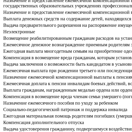
Назначение и предоставление ежемесячной компенсационной вы
государственных образовательных учреждениях профессиональ
Назначение и предоставление ежемесячной компенсационной в
Выплата денежных средств на содержание детей, находящихся 
Выдача предварительного разрешения на распоряжение имуще
Неэлектронные
Возмещение реабилитированным гражданам расходов на устан
Ежемесячное денежное вознаграждение приемным родителям за
Ежегодная выплата многодетным семьям на приобретение оде
Компенсация в возмещение вреда гражданам, которым установ
Выдача заключения о возможности быть кандидатом в усынови
Ежемесячная выплата при рождении третьего или последующи
Назначение ежемесячной компенсационной выплаты к пенсия
Ежемесячная доплата к пенсии инвалидам боевых действий, 
Выплата гражданам, награжденным медалью ордена или орден
Компенсация в возмещение вреда членам семьи умершего (пог
Назначение ежемесячного пособия по уходу за ребенком
Социально-педагогический патронаж и поддержка инвалида
Ежегодная материальная помощь родителям погибших (умерш
Компенсация дополнительного отпуска
Выдача удостоверения гражданину, подвергшемуся воздействи