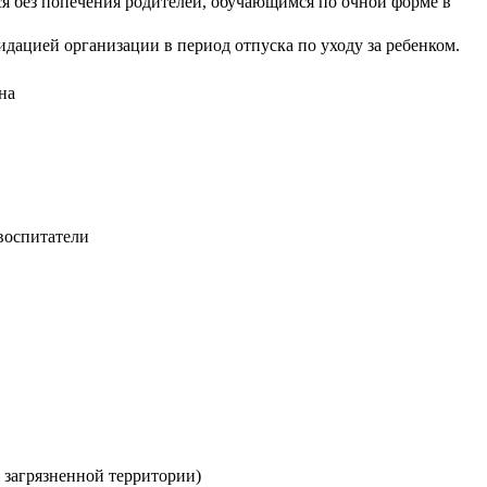
ся без попечения родителей, обучающимся по очной форме в
ацией организации в период отпуска по уходу за ребенком.
на
воспитатели
 загрязненной территории)