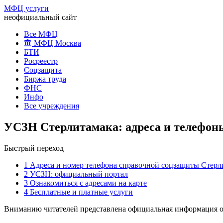
МФЦ услуги
неофициальный сайт
Все МФЦ
МФЦ Москва
БТИ
Росреестр
Соцзащита
Биржа труда
ФНС
Инфо
Все учреждения
УСЗН Стерлитамака: адреса и телефон
Быстрый переход
1
Адреса и номер телефона справочной соцзащиты Стерл
2
УСЗН: официальный портал
3
Ознакомиться с адресами на карте
4
Бесплатные и платные услуги
Вниманию читателей представлена официальная информация о