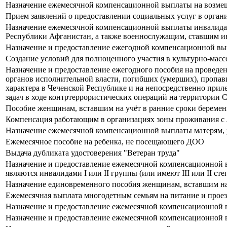
Назначение ежемесячной компенсационной выплаты на возмеще
Прием заявлений о предоставлении социальных услуг в орган
Назначение ежемесячной компенсационной выплаты инвалидам 
Республики Афганистан, а также военнослужащим, ставшим ин
Назначение и предоставление ежегодной компенсационной вып
Создание условий для полноценного участия в культурно-мас
Назначение и предоставление ежегодного пособия на проведе
органов исполнительной власти, погибших (умерших), пропав
характера в Чеченской Республике и на непосредственно прил
задач в ходе контртеррористических операций на территории
Пособие женщинам, вставшим на учёт в ранние сроки береме
Компенсация работающим в организациях зоны проживания с 
Назначение ежемесячной компенсационной выплаты матерям,
Ежемесячное пособие на ребенка, не посещающего ДОО
Выдача дубликата удостоверения "Ветеран труда"
Назначение и предоставление ежемесячной компенсационной вы
являются инвалидами I или II группы (или имеют III или II ст
Назначение единовременного пособия женщинам, вставшим на
Ежемесячная выплата многодетным семьям на питание и прое
Назначение и предоставление ежемесячной компенсационной 
Назначение и предоставление ежемесячной компенсационной 