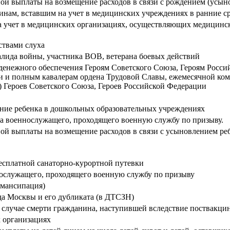
й выплаты на возмещение расходов в связи с рождением (усыно
нам, вставшим на учет в медицинских учреждениях в ранние с
учет в медицинских организациях, осуществляющих медицинску
ствами слуха
алида войны, участника ВОВ, ветерана боевых действий
денежного обеспечения Героям Советского Союза, Героям Росси
и и полным кавалерам ордена Трудовой Славы, ежемесячной ко
) Героев Советского Союза, Героев Российской Федерации
ание ребенка в дошкольных образовательных учреждениях
ка военнослужащего, проходящего военную службу по призыву.
й выплаты на возмещение расходов в связи с усыновлением реб
есплатной санаторно-курортной путевки
ослужащего, проходящего военную службу по призыву
эмансипация)
да Москвы и его дубликата (в ДТСЗН)
 случае смерти гражданина, наступившей вследствие поствакци
 организациях