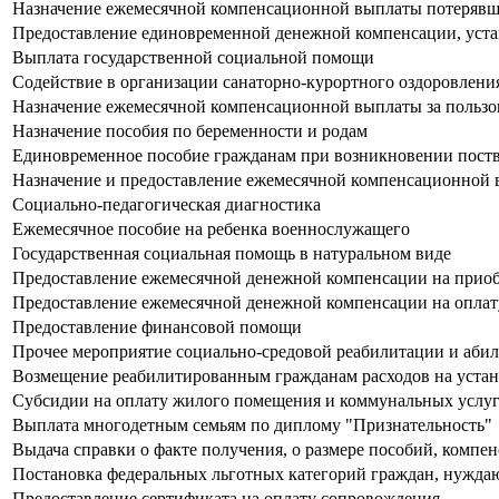
Назначение ежемесячной компенсационной выплаты потерявшим 
Предоставление единовременной денежной компенсации, уста
Выплата государственной социальной помощи
Содействие в организации санаторно-курортного оздоровлени
Назначение ежемесячной компенсационной выплаты за пользо
Назначение пособия по беременности и родам
Единовременное пособие гражданам при возникновении пост
Назначение и предоставление ежемесячной компенсационной вы
Социально-педагогическая диагностика
Ежемесячное пособие на ребенка военнослужащего
Государственная социальная помощь в натуральном виде
Предоставление ежемесячной денежной компенсации на приоб
Предоставление ежемесячной денежной компенсации на оплату
Предоставление финансовой помощи
Прочее мероприятие социально-средовой реабилитации и аби
Возмещение реабилитированным гражданам расходов на устан
Субсидии на оплату жилого помещения и коммунальных услу
Выплата многодетным семьям по диплому "Признательность"
Выдача справки о факте получения, о размере пособий, комп
Постановка федеральных льготных категорий граждан, нуждаю
Предоставление сертификата на оплату сопровождения