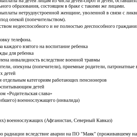
платы на детей лицам из числа детей-сирот и детей, оставших
ного образования, состоящим в браке с такими же лицами.
ыплаты нетрудоустроенной женщине, уволенной в связи с ликвид
под опекой (попечительством).
ством недееспособного и не полностью дееспособного граждани
овку телефона.
 каждого взятого на воспитание ребенка
жды для ребенка
лена инвалидность вследствие военной травмы
тели, опекуны (попечители), приемные родители, патронатные 
х детей
м отдельным категориям работающих пенсионеров
воспитывающим детей
ом «Родительская слава»
ибшего) военнослужащего (инвалида)
их) военнослужащих (Афганистан, Северный Кавказ)
ю радиации вследствие аварии на ПО "Маяк" (проживавшему на