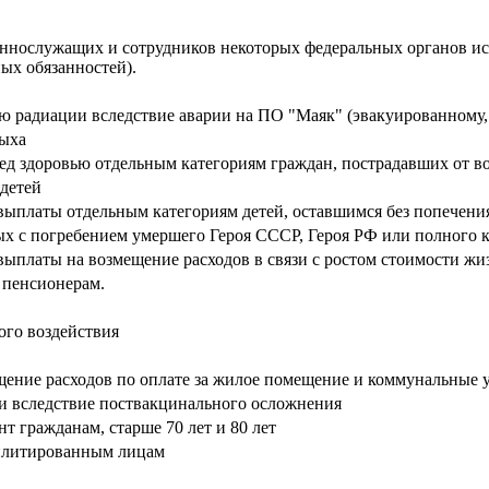
еннослужащих и сотрудников некоторых федеральных органов и
ых обязанностей).
ю радиации вследствие аварии на ПО "Маяк" (эвакуированному,
дыха
д здоровью отдельным категориям граждан, пострадавших от в
 детей
ыплаты отдельным категориям детей, оставшимся без попечения
ых с погребением умершего Героя СССР, Героя РФ или полного 
ыплаты на возмещение расходов в связи с ростом стоимости жи
 пенсионерам.
ого воздействия
ние расходов по оплате за жилое помещение и коммунальные у
и вследствие поствакцинального осложнения
т гражданам, старше 70 лет и 80 лет
билитированным лицам