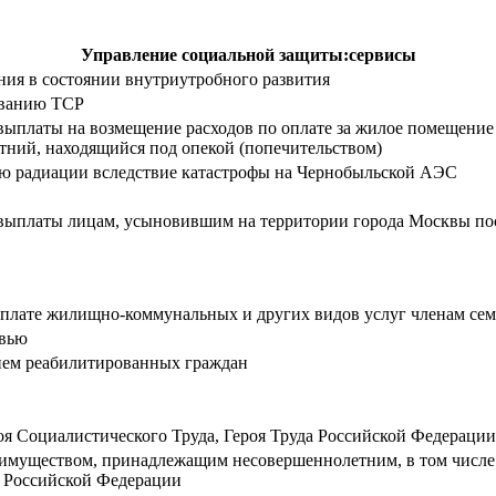
Управление социальной защиты:сервисы
ния в состоянии внутриутробного развития
ованию ТСР
ыплаты на возмещение расходов по оплате за жилое помещение 
ний, находящийся под опекой (попечительством)
ию радиации вследствие катастрофы на Чернобыльской АЭС
платы лицам, усыновившим на территории города Москвы после 1
 оплате жилищно-коммунальных и других видов услуг членам с
овью
нием реабилитированных граждан
оя Социалистического Труда, Героя Труда Российской Федерации
 имуществом, принадлежащим несовершеннолетним, в том числе д
 Российской Федерации