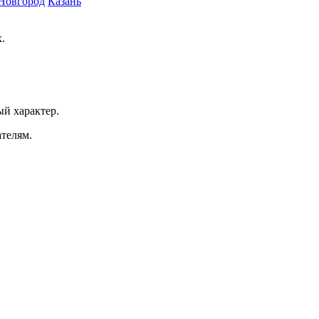
Новгород
Казань
.
ый характер.
ателям.