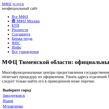
МФЦ услуги
неофициальный сайт
Все МФЦ
МФЦ Москва
БТИ
Росреестр
Соцзащита
Биржа труда
ФНС
Инфо
Все учреждения
МФЦ Тюменской области: официальный 
Многофункциональные центры предоставления государственных
облегчает процедуру их оформления. Узнать адреса отделени
следует только найти его в приведенном ниже перечне.
Выберите город
Заводоуковск
Ишим
Муравленко