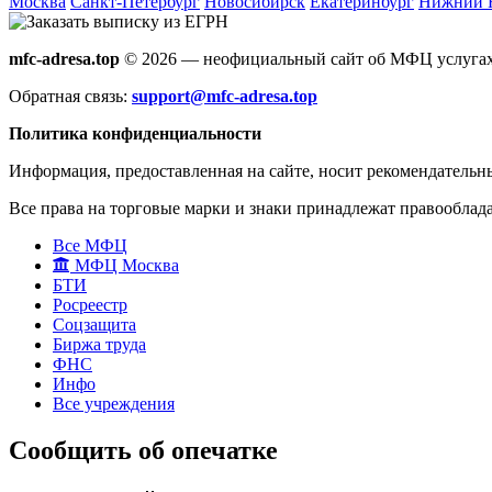
Москва
Санкт-Петербург
Новосибирск
Екатеринбург
Нижний 
mfc-adresa.top
© 2026 — неофициальный сайт об МФЦ услугах
Обратная связь:
support@mfc-adresa.top
Политика конфиденциальности
Информация, предоставленная на сайте, носит рекомендательн
Все права на торговые марки и знаки принадлежат правооблад
Все МФЦ
МФЦ Москва
БТИ
Росреестр
Соцзащита
Биржа труда
ФНС
Инфо
Все учреждения
Сообщить об опечатке