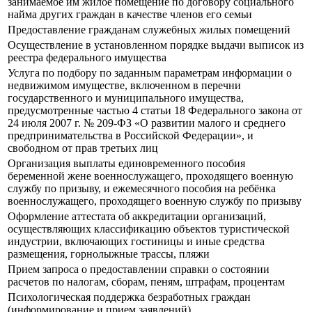
занимаемое им жилое помещение по договору социального
найма других граждан в качестве членов его семьи
Предоставление гражданам служебных жилых помещений
Осуществление в установленном порядке выдачи выписок из
реестра федерального имущества
Услуга по подбору по заданным параметрам информации о
недвижимом имуществе, включенном в перечни
государственного и муниципального имущества,
предусмотренные частью 4 статьи 18 Федерального закона от
24 июля 2007 г. № 209-ФЗ «О развитии малого и среднего
предпринимательства в Российской Федерации», и
свободном от прав третьих лиц
Организация выплаты единовременного пособия
беременной жене военнослужащего, проходящего военную
службу по призыву, и ежемесячного пособия на ребёнка
военнослужащего, проходящего военную службу по призыву
Оформление аттестата об аккредитации организаций,
осуществляющих классификацию объектов туристической
индустрии, включающих гостиницы и иные средства
размещения, горнолыжные трассы, пляжи
Прием запроса о предоставлении справки о состоянии
расчетов по налогам, сборам, пеням, штрафам, процентам
Психологическая поддержка безработных граждан
(информирование и прием заявлений)