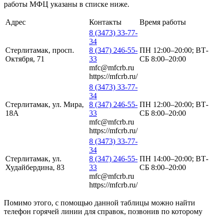
работы МФЦ указаны в списке ниже.
Адрес
Контакты
Время работы
8 (3473) 33-77-
34
Стерлитамак, просп.
8 (347) 246-55-
ПН 12:00–20:00; ВТ-
Октября, 71
33
СБ 8:00–20:00
mfc@mfcrb.ru
https://mfcrb.ru/
8 (3473) 33-77-
34
Стерлитамак, ул. Мира,
8 (347) 246-55-
ПН 12:00–20:00; ВТ-
18А
33
СБ 8:00–20:00
mfc@mfcrb.ru
https://mfcrb.ru/
8 (3473) 33-77-
34
Стерлитамак, ул.
8 (347) 246-55-
ПН 14:00–20:00; ВТ-
Худайбердина, 83
33
СБ 8:00–20:00
mfc@mfcrb.ru
https://mfcrb.ru/
Помимо этого, с помощью данной таблицы можно найти
телефон горячей линии для справок, позвонив по которому