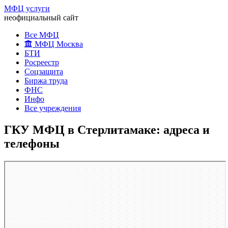
МФЦ услуги
неофициальный сайт
Все МФЦ
МФЦ Москва
БТИ
Росреестр
Соцзащита
Биржа труда
ФНС
Инфо
Все учреждения
ГКУ МФЦ в Стерлитамаке: адреса и
телефоны