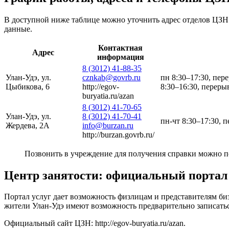
В доступной ниже таблице можно уточнить адрес отделов ЦЗН 
данные.
Контактная
Адрес
информация
8 (3012) 41-88-35
Улан-Удэ, ул.
cznkab@govrb.ru
пн 8:30–17:30, пере
Цыбикова, 6
http://egov-
8:30–16:30, переры
buryatia.ru/azan
8 (3012) 41-70-65
Улан-Удэ, ул.
8 (3012) 41-70-41
пн-чт 8:30–17:30, п
Жердева, 2А
info@burzan.ru
http://burzan.govrb.ru/
Позвонить в учреждение для получения справки можно п
Центр занятости: официальный портал
Портал услуг дает возможность физлицам и представителям би
жители Улан-Удэ имеют возможность предварительно записатьс
Официальный сайт ЦЗН:
http://egov-buryatia.ru/azan
.