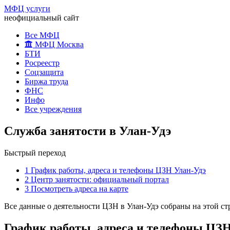
МФЦ услуги
неофициальный сайт
Все МФЦ
МФЦ Москва
БТИ
Росреестр
Соцзащита
Биржа труда
ФНС
Инфо
Все учреждения
Служба занятости в Улан-Удэ
Быстрый переход
1
График работы, адреса и телефоны ЦЗН Улан-Удэ
2
Центр занятости: официальный портал
3
Посмотреть адреса на карте
Все данные о деятельности ЦЗН в Улан-Удэ собраны на этой ст
График работы, адреса и телефоны ЦЗ