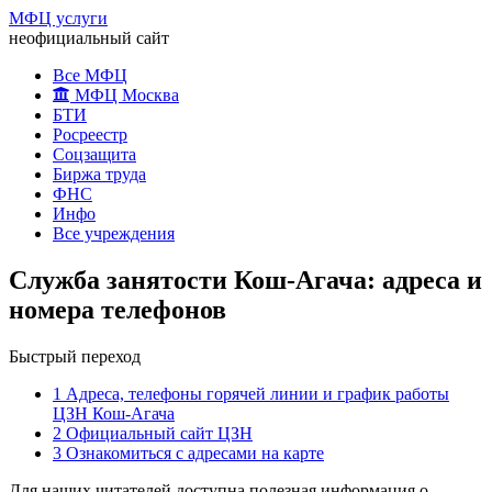
МФЦ услуги
неофициальный сайт
Все МФЦ
МФЦ Москва
БТИ
Росреестр
Соцзащита
Биржа труда
ФНС
Инфо
Все учреждения
Служба занятости Кош-Агача: адреса и
номера телефонов
Быстрый переход
1
Адреса, телефоны горячей линии и график работы
ЦЗН Кош-Агача
2
Официальный сайт ЦЗН
3
Ознакомиться с адресами на карте
Для наших читателей доступна полезная информация о