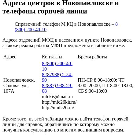
Адреса центров в Новопавловске и
телефоны горячей линии
Справочный телефон МФЦ в Новопавловске –
8
(800) 200-40-10
.
Адреса отделений МФЦ в населенном пункте Новопавловск,
а также режим работы МФЦ предложены в таблице ниже.
Адрес
Контакты
Время работы
8 (800) 200-40-
10
8 (87938) 5-24-
Новопавловск,
90
ПН-СР 8:00–18:00; ЧТ
Садовая ул.,
8 (887) 938-59-
9:00–20:00; ПТ 8:00–18:00;
107А
08
СБ 9:00–13:00
mfckis@mail.ru
http://mfc26kir.ru/
http://umfc26.ru/
Кроме того, из этой таблицы можно найти телефон горячей
линии для справок, обратившись по которому можно
получить консультацию по многим возникшим вопросам.