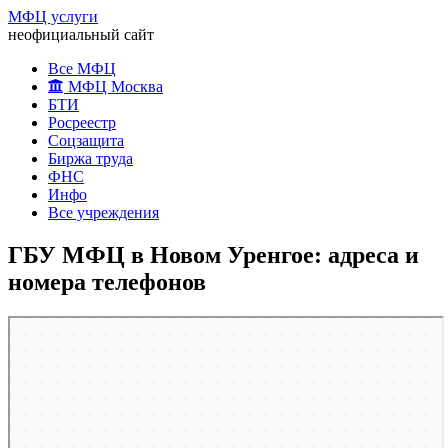
МФЦ услуги
неофициальный сайт
Все МФЦ
МФЦ Москва
БТИ
Росреестр
Соцзащита
Биржа труда
ФНС
Инфо
Все учреждения
ГБУ МФЦ в Новом Уренгое: адреса и
номера телефонов