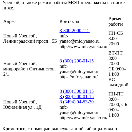
Уренгой, а также режим работы МФЦ предложены в списке
ниже.
Время
Адрес
Контакты
работы
8-800-2000-115
ПН-СБ
Новый Уренгой,
mfc-
8:00–
Ленинградский просп., 5Б
yanao@mfc.yanao.ru
20:00
http://www.mfc.yanao.ru/
ВТ-ПТ
8:00–
8 (800) 200-01-15
Новый Уренгой,
20:00
mfc-
микрорайон Оптимистов,
СБ 9:00–
yanao@mfc.yanao.ru
2/1
14:00
https://mfc.yanao.ru/
ВС
выходной
8 (800) 300-01-15
ПН-ПТ
8 (800) 200-01-15
8:00–
Новый Уренгой,
8 (3494) 94-53-30
20:00; СБ
Юбилейная ул., 1Д
mfc-
9:00–
yanao@mfc.yanao.ru
14:00
http://www.mfc.yanao.ru/
Кроме того, с помощью вышеуказанной таблицы можно