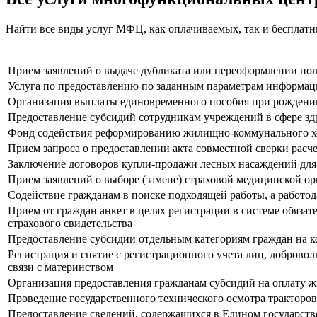
Найти все виды услуг МФЦ, как оплачиваемых, так и бесплат
Прием заявлений о выдаче дубликата или переоформлении п
Услуга по предоставлению по заданным параметрам информаци
Организация выплаты единовременного пособия при рождени
Предоставление субсидий сотрудникам учреждений в сфере зд
Фонд содействия реформированию жилищно-коммунального хо
Прием запроса о предоставлении акта совместной сверки расче
Заключение договоров купли-продажи лесных насаждений для
Прием заявлений о выборе (замене) страховой медицинской о
Содействие гражданам в поиске подходящей работы, а работо
Прием от граждан анкет в целях регистрации в системе обязат
страхового свидетельства
Предоставление субсидии отдельным категориям граждан на 
Регистрация и снятие с регистрационного учета лиц, доброво
связи с материнством
Организация предоставления гражданам субсидий на оплату 
Проведение государственного технического осмотра тракторо
Предоставление сведений, содержащихся в Едином государст