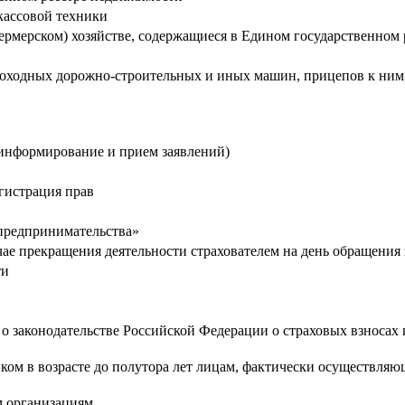
кассовой техники
(фермерском) хозяйстве, содержащиеся в Едином государственно
амоходных дорожно-строительных и иных машин, прицепов к ним
информирование и прием заявлений)
егистрация прав
 предпринимательства»
чае прекращения деятельности страхователем на день обращения 
ти
о законодательстве Российской Федерации о страховых взносах
нком в возрасте до полутора лет лицам, фактически осуществля
м организациям