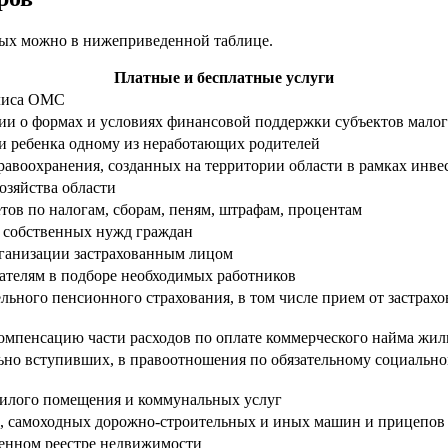
ных можно в нижеприведенной таблице.
Платные и бесплатные услуги
олиса ОМС
и о формах и условиях финансовой поддержки субъектов малог
и ребенка одному из неработающих родителей
равоохранения, созданных на территории области в рамках инв
зяйства области
тов по налогам, сборам, пеням, штрафам, процентам
 собственных нужд граждан
рганизации застрахованным лицом
дателям в подборе необходимых работников
ельного пенсионного страхования, в том числе прием от застрах
компенсацию части расходов по оплате коммерческого найма ж
льно вступивших, в правоотношения по обязательному социальн
жилого помещения и коммунальных услуг
в, самоходных дорожно-строительных и иных машин и прицепов
венном реестре недвижимости