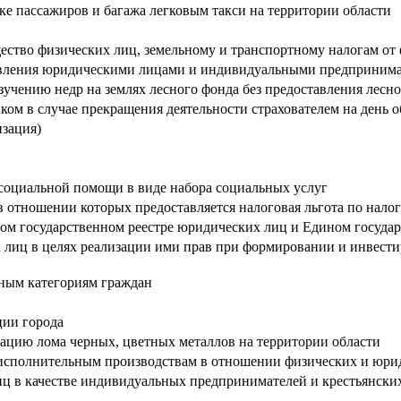
ке пассажиров и багажа легковым такси на территории области
ество физических лиц, земельному и транспортному налогам от
твления юридическими лицами и индивидуальными предпринимате
учению недр на землях лесного фонда без предоставления лесно
нком в случае прекращения деятельности страхователем на день
зация)
социальной помощи в виде набора социальных услуг
 отношении которых предоставляется налоговая льгота по нало
ном государственном реестре юридических лиц и Едином госуда
х лиц в целях реализации ими прав при формировании и инвес
ным категориям граждан
ии города
изацию лома черных, цветных металлов на территории области
исполнительным производствам в отношении физических и юри
иц в качестве индивидуальных предпринимателей и крестьянских