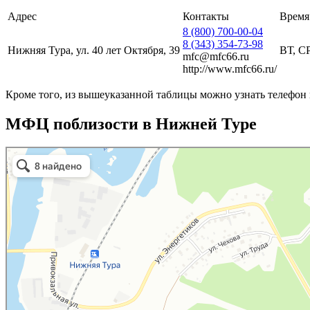
Адрес
Контакты
Время
8 (800) 700-00-04
8 (343) 354-73-98
Нижняя Тура, ул. 40 лет Октября, 39
ВТ, СР
mfc@mfc66.ru
http://www.mfc66.ru/
Кроме того, из вышеуказанной таблицы можно узнать телефон
МФЦ поблизости в Нижней Туре