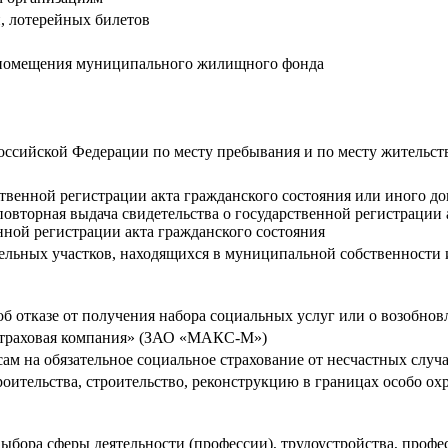
, лотерейных билетов
о помещения муниципального жилищного фонда
Российской Федерации по месту пребывания и по месту жительст
ственной регистрации акта гражданского состояния или иного д
повторная выдача свидетельства о государственной регистрации 
нной регистрации акта гражданского состояния
льных участков, находящихся в муниципальной собственности и
об отказе от получения набора социальных услуг или о возобно
страховая компания» (ЗАО «МАКС-М»)
м на обязательное социальное страхование от несчастных случ
роительства, строительство, реконструкцию в границах особо о
ыбора сферы деятельности (профессии), трудоустройства, профе