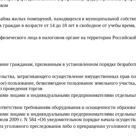
нком
найма жилых помещений, находящихся в муниципальной собств
граждан в возрасте от 14 до 18 лет в свободное от учебы врем
т физического лица в налоговом органе на территории Российск
зание гражданам, признанным в установленном порядке безрабо
ельства, затрагивающего осуществление имущественных прав п
ное) пользование, безвозмездное пользование земельного участк
ез проведения торгов
кими лицами и индивидуальными предпринимателями отдельных 
ответствии требованиям оборудования и оснащенности образова
кими лицами и индивидуальными предпринимателями отдельных 
юля 2009 г. N 584 «Об уведомительном порядке начала осущест
кта уголовного преследования либо о прекращении уголовного п