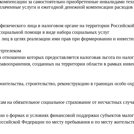
а компенсации за самостоятельно приобретенные инвалидами тех
 оплаченные услуги и ежегодной денежной компенсации расходо
т физического лица в налоговом органе на территории Российск
социальной помощи в виде набора социальных услуг
х лиц в целях реализации ими прав при формировании и инвес
тртелеком
 отношении которых предоставляется налоговая льгота по нало
равоохранения, созданных на территории области в рамках инв
роительства, строительство, реконструкцию в границах особо о
м на обязательное социальное страхование от несчастных случ
и о формах и условиях финансовой поддержки субъектов малог
Российской Федерации по месту пребывания и по месту жительст