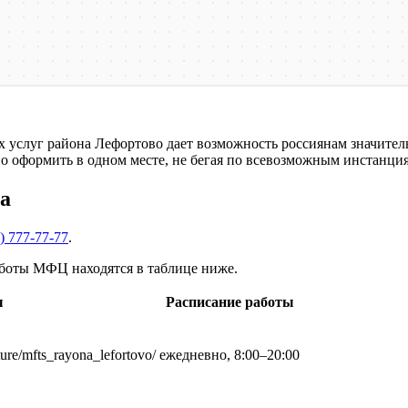
услуг района Лефортово дает возможность россиянам значител
о оформить в одном месте, не бегая по всевозможным инстанци
на
) 777-77-77
.
боты МФЦ находятся в таблице ниже.
ы
Расписание работы
ture/mfts_rayona_lefortovo/
ежедневно, 8:00–20:00