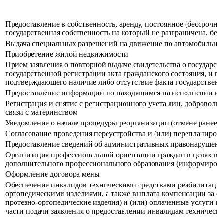
Предоставление в собственность, аренду, постоянное (бессроч
государственная собственность на который не разграничена, б
Выдача специальных разрешений на движение по автомобильн
Приобретение жилой недвижимости
Прием заявления о повторной выдаче свидетельства о государ
государственной регистрации акта гражданского состояния, и 
подтверждающего наличие либо отсутствие факта государстве
Предоставление информации по находящимся на исполнении 
Регистрация и снятие с регистрационного учета лиц, доброво
связи с материнством
Уведомление о начале процедуры реорганизации (отмене ранее
Согласование проведения переустройства и (или) перепланир
Предоставление сведений об административных правонарушен
Организация профессиональной ориентации граждан в целях в
дополнительного профессионального образования (информиро
Оформление договора мены
Обеспечение инвалидов техническими средствами реабилитации
ортопедическими изделиями, а также выплата компенсации за 
протезно-ортопедические изделия) и (или) оплаченные услуги
части подачи заявления о предоставлении инвалидам техническ