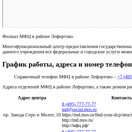
Филиал МФЦ в районе Лефортово
Многофункциональный центр предоставления государственных 
данного учреждения все федеральные и городские услуги можн
График работы, адреса и номер телефо
Справочный телефон МФЦ в районе Лефортово –
+7 (495
Адреса отделений МФЦ в районе Лефортово, а также режим ра
Адрес центра
Контакт
8 (495) 777-77-77
md@social.mos.ru
пр. Завода Серп и Молот, 10
https://md.mos.ru/find-your-dcp/struc
http://md.mos.ru/
http://мфц.рф/
8 (495) 777-77-77