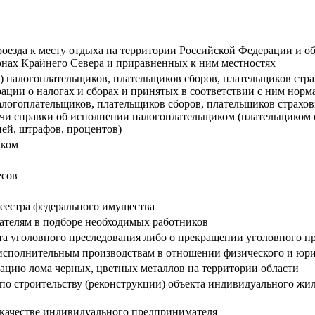
роезда к месту отдыха на территории Российской Федерации и 
онах Крайнего Севера и приравненных к ним местностях
) налогоплательщиков, плательщиков сборов, плательщиков стра
рации о налогах и сборах и принятых в соответствии с ним нор
 налогоплательщиков, плательщиков сборов, плательщиков страх
ачи справки об исполнении налогоплательщиком (плательщиком 
ней, штрафов, процентов)
нком
есов
еестра федерального имущества
дателям в подборе необходимых работников
кта уголовного преследования либо о прекращении уголовного п
исполнительным производствам в отношении физического и юри
изацию лома черных, цветных металлов на территории области
 по строительству (реконструкции) объекта индивидуального жи
в качестве индивидуального предпринимателя