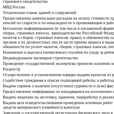
страхового свидетельства
МВД России
Технические планы зданий и сооружений
Предоставление компенсации расходов на оплату стоимости п
пенсий по старости и по инвалидности и проживающим в рай
Бесплатное информирование (в том числе в письменной форме
сборах, страховых взносах, законодательстве Российской Феде
налогов и сборов, страховых взносов, правах и обязанностях
органов и их должностных лиц (в части приема запроса и выд
обязанности по уплате налогов, сборов, страховых взносов, пе
Назначение и выплата ежемесячного пособия по уходу за ребе
Индивидуальное жилищное строительство
Проведение государственной экспертизы проектов освоения л
Росреестр
Осуществление в установленном порядке выдачи выписок из р
Содействие гражданам в поиске подходящей работы, а работо
Выдача справок о наличии (отсутствии) судимости и (или) фа
Предоставление информации по находящимся на исполнении 
Выдача лицензии на заготовку, хранение, переработку и реал
Выдача акта освидетельствования проведения основных работ
средств материнского (семейного) капитала
Заявление о государственной регистрации физического лица 