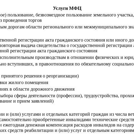
Услуги МФЦ
ное) пользование, безвозмездное пользование земельного участк
ез проведения торгов
ым дорогам области регионального или межмуниципального зна
ственной регистрации акта гражданского состояния или иного д
повторная выдача свидетельства о государственной регистрации 
нной регистрации акта гражданского состояния
исполнительным производствам в отношении физических и юри
льно вступивших, в правоотношения по обязательному социальн
 принятого решения о реорганизации)
овки жилого помещения
иях в области дорожного движения
ыбора сферы деятельности (профессии), трудоустройства, прох
вание и прием заявлений)
 и (или) услугами и отдельных категорий граждан из числа вет
самостоятельно приобретенные инвалидами технические средства
 и ежегодная денежная компенсация расходов инвалидов на соде
их средств реабилитации и (или) услуг и отдельным категориям