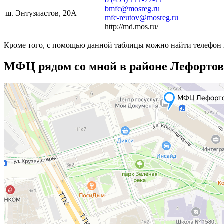
bmfc@mosreg.ru
ш. Энтузиастов, 20А
mfc-reutov@mosreg.ru
http://md.mos.ru/
Кроме того, с помощью данной таблицы можно найти телефон 
МФЦ рядом со мной в районе Лефортов