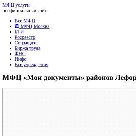
МФЦ услуги
неофициальный сайт
Все МФЦ
МФЦ Москва
БТИ
Росреестр
Соцзащита
Биржа труда
ФНС
Инфо
Все учреждения
МФЦ «Мои документы» районов Лефорт