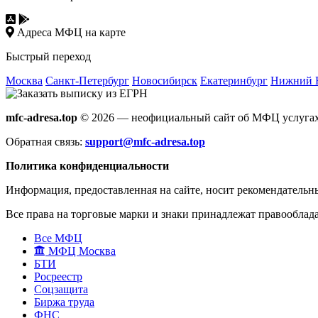
Адреса МФЦ на карте
Быстрый переход
Москва
Санкт-Петербург
Новосибирск
Екатеринбург
Нижний 
mfc-adresa.top
© 2026 — неофициальный сайт об МФЦ услугах
Обратная связь:
support@mfc-adresa.top
Политика конфиденциальности
Информация, предоставленная на сайте, носит рекомендательн
Все права на торговые марки и знаки принадлежат правооблад
Все МФЦ
МФЦ Москва
БТИ
Росреестр
Соцзащита
Биржа труда
ФНС