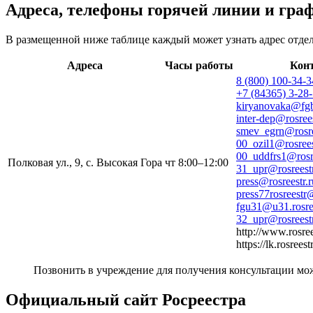
Адреса, телефоны горячей линии и гра
В размещенной ниже таблице каждый может узнать адрес отдел
Адреса
Часы работы
Кон
8 (800) 100-34-3
+7 (84365) 3-28
kiryanovaka@fgbu
inter-dep@rosrees
smev_egrn@rosre
00_ozil1@rosrees
00_uddfrs1@rosre
Полковая ул., 9, с. Высокая Гора
чт 8:00–12:00
31_upr@rosreestr
press@rosreestr.r
press77rosreest
fgu31@u31.rosree
32_upr@rosreestr
http://www.rosree
https://lk.rosree
Позвонить в учреждение для получения консультации мо
Официальный сайт Росреестра