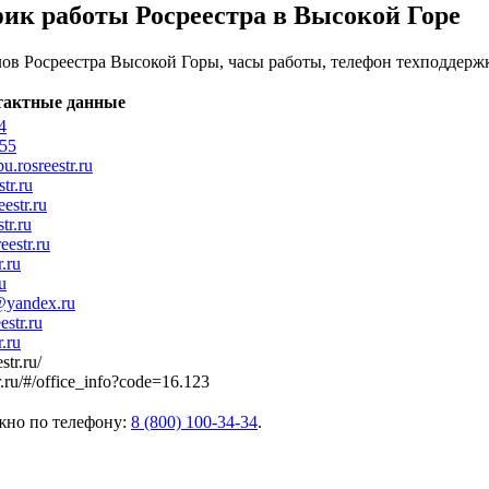
фик работы Росреестра в Высокой Горе
ов Росреестра Высокой Горы, часы работы, телефон техподдерж
тактные данные
4
-55
.rosreestr.ru
tr.ru
estr.ru
tr.ru
estr.ru
.ru
u
r@yandex.ru
str.ru
.ru
str.ru/
str.ru/#/office_info?code=16.123
жно по телефону:
8 (800) 100-34-34
.