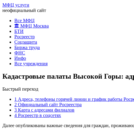
МФЦ услуги
неофициальный сайт
Все МФЦ
МФЦ Москва
БТИ
Росреестр
Соцзащита
Биржа труда
ФНС
Инфо
Все учреждения
Кадастровые палаты Высокой Горы: ад
Быстрый переход
1
Адреса, телефоны горячей линии и график работы Роср
2
Официальный сайт Росреестра
3
Карта с адресами филиалов
4
Росреестр в соцсетях
Далее опубликованы важные сведения для граждан, проживающи