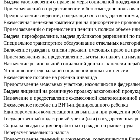
Выдача удостоверения о праве на меры социальной поддержки
Прием заявлений о предоставлении в безвозмездное пользова
Предоставление сведений, содержащихся в государственном а
Ежемесячная денежная компенсация на приобретение продово
Прием заявлений о перечислении пенсии в полном объеме или
Выдача, переоформление, выдача дубликатов разрешений по пе
Специальное транспортное обслуживание отдельных категорий
Включение граждан в списки граждан, имеющих право на прио
Прием заявления на предоставление льготы по налогу на иму
Назначение региональной социальной доплаты к пенсии нер
Установление федеральной социальной доплаты к пенсии
Ежемесячное пособие на ребенка-инвалида
Предоставление земельных участков, находящихся в федеральн
Выдача лицензий на розничную продажу алкогольной продук
Назначение и предоставление ежемесячной компенсационной в
Ежемесячное пособие на ВИЧ-инфицированного ребенка
Единовременная компенсационная выплата при рождении реб
Государственный кадастровый учет и (или) государственная р
Социальная адаптация безработных граждан на рынке труда
Перерасчет земельного налога
Предоставление сведений и документов, содержащихся в Еди