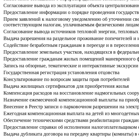
Согласование вывода из эксплуатации объекта централизован
Предоставление информации о порядке проведения государст
Прием заявлений к налоговому уведомлению об уточнении све
соответствующим налогам, уплачиваемым физическими лица
Согласование вывода источников тепловой энергии, тепловых 
Выдача разрешения на раздельное проживание попечителей и
Содействие безработным гражданам в переезде и в переселени
Предоставление земельных участков, находящихся в федеральн
Предоставление гражданам жилых помещений маневренного фо
Запись на обзорные, тематические и интерактивные экскурсии
Государственная регистрация установления отцовства
Консультирование по вопросам защиты прав потребителей
Выдача жилищных сертификатов для приобретения жилья
Компенсация расходов на восстановление надмогильных соору
Назначение ежемесячной компенсационной выплаты на приобре
Внесение в Реестр записи о парковочном разрешении на элект
Ежегодная компенсационная выплата на детей из многодетных
Обеспечение техническими средствами реабилитации граждан
Предоставление справки об исполнении налогоплательщиком об
Выдача дубликата договора на передачу квартиры (комнаты) в