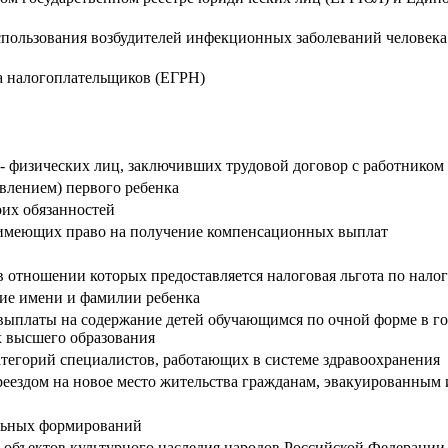
пользования возбудителей инфекционных заболеваний человека 
а налогоплательщиков (ЕГРН)
 - физических лиц, заключивших трудовой договор с работником
влением) первого ребенка
их обязанностей
, имеющих право на получение компенсационных выплат
 отношении которых предоставляется налоговая льгота по нало
ние имени и фамилии ребенка
выплаты на содержание детей обучающимся по очной форме в г
х высшего образования
тегорий специалистов, работающих в системе здравоохранения
реездом на новое место жительства гражданам, эвакуированным 
ельных формирований
а объектов культурного наследия народов Российской Федерации