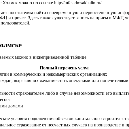
е Холмск можно по ссылке
http://mfc.admsakhalin.ru/
.
гает посетителям найти своевременную и первостепенную инфо
 МФЦ и прочее. Здесь также существует запись на прием в МФЦ
 пользователей.
Холмске
иваемых можно в нижеприведенной таблице.
Полный перечень услуг
иятий в коммерческих и некоммерческих организациях
граждан, выразивших желание стать опекунами или попечителями
льности страхователем либо в случае невозможности его выплат
егося
ными домами
ские условия подключения объектов капитального строительств
циальное страхование от несчастных случаев на производстве и