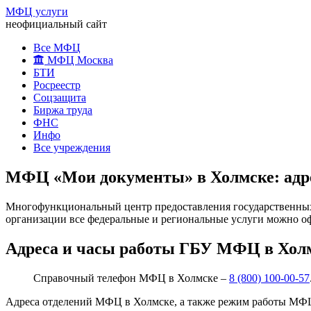
МФЦ услуги
неофициальный сайт
Все МФЦ
МФЦ Москва
БТИ
Росреестр
Соцзащита
Биржа труда
ФНС
Инфо
Все учреждения
МФЦ «Мои документы» в Холмске: адре
Многофункциональный центр предоставления государственных 
организации все федеральные и региональные услуги можно оф
Адреса и часы работы ГБУ МФЦ в Хол
Справочный телефон МФЦ в Холмске –
8 (800) 100-00-57
Адреса отделений МФЦ в Холмске, а также режим работы МФЦ