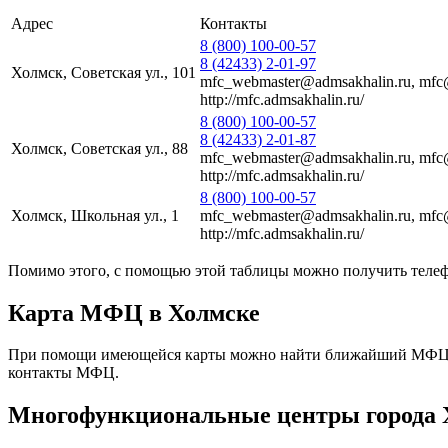
Адрес
Контакты
8 (800) 100-00-57
8 (42433) 2-01-97
Холмск, Советская ул., 101
mfc_webmaster@admsakhalin.ru, mfc
http://mfc.admsakhalin.ru/
8 (800) 100-00-57
8 (42433) 2-01-87
Холмск, Советская ул., 88
mfc_webmaster@admsakhalin.ru, mfc
http://mfc.admsakhalin.ru/
8 (800) 100-00-57
Холмск, Школьная ул., 1
mfc_webmaster@admsakhalin.ru, mfc
http://mfc.admsakhalin.ru/
Помимо этого, с помощью этой таблицы можно получить телеф
Карта МФЦ в Холмске
При помощи имеющейся карты можно найти ближайший МФЦ в Х
контакты МФЦ.
Многофункциональные центры города 