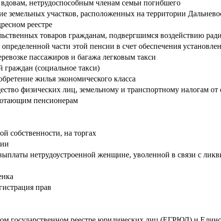
 вдовам, нетрудоспособным членам семьи погибшего
ние земельных участков, расположенных на территории Дальнево
дресном реестре
льственных товаров гражданам, подвергшимся воздействию рад
 определенной части этой пенсии в счет обеспечения установл
ревозке пассажиров и багажа легковым такси
 граждан (социальное такси)
бретение жилья экономического класса
щество физических лиц, земельному и транспортному налогам от
аботающим пенсионерам
ой собственности, на торгах
ции
ыплаты нетрудоустроенной женщине, уволенной в связи с ликви
енка
егистрация прав
ном государственном реестре юридических лиц (ЕГРЮЛ) и Един