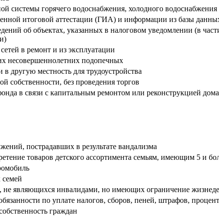
ной системы горячего водоснабжения, холодного водоснабжения 
венной итоговой аттестации (ГИА) и информации из базы данн
дений об объектах, указанных в налоговом уведомлении (в част
ми)
сетей в ремонт и из эксплуатации
 их несовершеннолетних подопечных
и в другую местность для трудоустройства
ой собственности, без проведения торгов
нда в связи с капитальным ремонтом или реконструкцией дома
жений, пострадавших в результате вандализма
тение товаров детского ассортимента семьям, имеющим 5 и бол
ромобиль
 семей
, не являющихся инвалидами, но имеющих ограничение жизнеде
язанности по уплате налогов, сборов, пеней, штрафов, процен
 собственность граждан