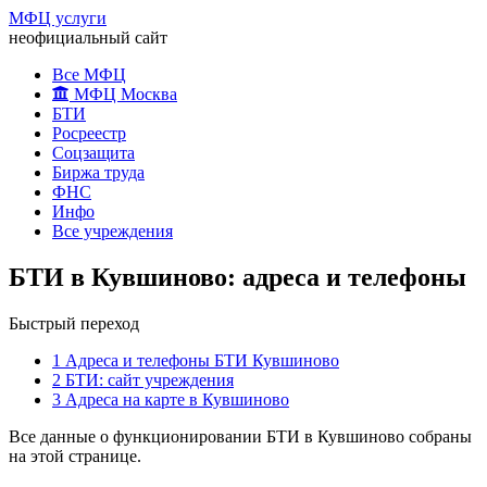
МФЦ услуги
неофициальный сайт
Все МФЦ
МФЦ Москва
БТИ
Росреестр
Соцзащита
Биржа труда
ФНС
Инфо
Все учреждения
БТИ в Кувшиново: адреса и телефоны
Быстрый переход
1
Адреса и телефоны БТИ Кувшиново
2
БТИ: сайт учреждения
3
Адреса на карте в Кувшиново
Все данные о функционировании БТИ в Кувшиново собраны
на этой странице.