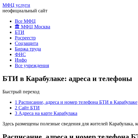
МФЦ услуги
неофициальный сайт
Все МФЦ
МФЦ Москва
БТИ
Росреестр
Соцзащита
Биржа труда
ФНС
Инфо
Все учреждения
БТИ в Карабулаке: адреса и телефоны
Быстрый переход
1
Расписание, адреса и номер телефона БТИ в Карабулаке
2
Сайт БТИ
3
Адреса на карте Карабулака
Здесь размещены полезные сведения для жителей Карабулака, к
Расписание, адреса и номер телефона Б