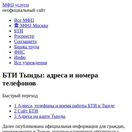
МФЦ услуги
неофициальный сайт
Все МФЦ
МФЦ Москва
БТИ
Росреестр
Соцзащита
Биржа труда
ФНС
Инфо
Все учреждения
БТИ Тынды: адреса и номера
телефонов
Быстрый переход
1
Адреса, телефоны и время работы БТИ в Тынде
2
Сайт БТИ
3
Адреса на карте Тынды
Далее опубликована официальная информация для граждан,
проживающих в Тынде, которые планируют обратиться с