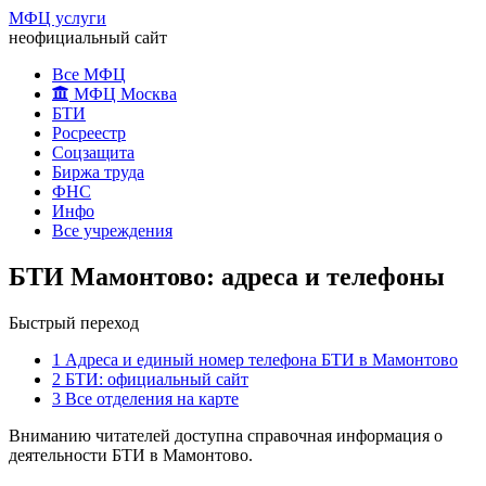
МФЦ услуги
неофициальный сайт
Все МФЦ
МФЦ Москва
БТИ
Росреестр
Соцзащита
Биржа труда
ФНС
Инфо
Все учреждения
БТИ Мамонтово: адреса и телефоны
Быстрый переход
1
Адреса и единый номер телефона БТИ в Мамонтово
2
БТИ: официальный сайт
3
Все отделения на карте
Вниманию читателей доступна справочная информация о
деятельности БТИ в Мамонтово.