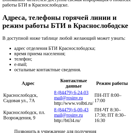
работы БТИ в Краснослободске.
Адреса, телефоны горячей линии и
режим работы БТИ в Краснослободске
В доступной ниже таблице любой желающий может узнать:
адрес отделения БТИ Краснослободска;
время приема населения;
телефон;
e-mail;
остальные контактные сведения.
Контактные
Адрес
Режим работы
данные
8 (84479) 6-24-03
Краснослободск,
ПН-ПТ 8:00–
mail@rosinv.ru
Садовая ул., 7А
17:00
http://www.volbti.ru/
8 (84479) 6-00-43
ПН-ЧТ 8:30–
Краснослободск, пл.
mail@rosinv.ru
17:30; ПТ 8:30–
Возрождения, 9
http://bti34.ru/
16:30
Позвонить в учреждение для получения