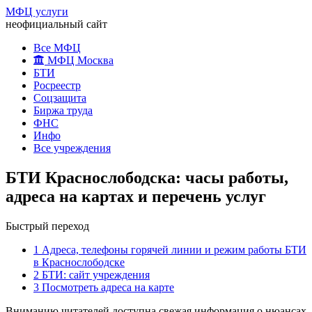
МФЦ услуги
неофициальный сайт
Все МФЦ
МФЦ Москва
БТИ
Росреестр
Соцзащита
Биржа труда
ФНС
Инфо
Все учреждения
БТИ Краснослободска: часы работы,
адреса на картах и перечень услуг
Быстрый переход
1
Адреса, телефоны горячей линии и режим работы БТИ
в Краснослободске
2
БТИ: сайт учреждения
3
Посмотреть адреса на карте
Вниманию читателей доступна свежая информация о нюансах