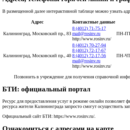
В размещенной далее интерактивной таблице можно узнать адре
Адрес
Контактные данные
8 (4012) 71-75-17
Калининград, Московский пр., 83
mail@rosinv.ru
ПН-ПТ 
http://www.rosinv.ru/
8 (4012) 70-27-94
8 (4012) 72-17-67
Калининград, Московский пр., 40
8 (4012) 72-17-56
ПН-ЧТ 
mail@rosinv.ru
http://www.rosinv.ru/
Позвонить в учреждение для получения справочной инф
БТИ: официальный портал
Ресурс для предоставления услуг в режиме онлайн позволяет 
ресурса жители Калининграда запросто смогут осуществить за
Официальный сайт БТИ:
https://www.rosinv.ru/
.
Ознакомиться с адресами на карте