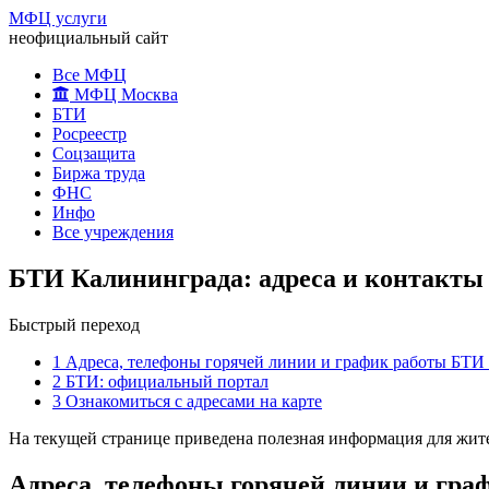
МФЦ услуги
неофициальный сайт
Все МФЦ
МФЦ Москва
БТИ
Росреестр
Соцзащита
Биржа труда
ФНС
Инфо
Все учреждения
БТИ Калининграда: адреса и контакты
Быстрый переход
1
Адреса, телефоны горячей линии и график работы БТИ
2
БТИ: официальный портал
3
Ознакомиться с адресами на карте
На текущей странице приведена полезная информация для жите
Адреса, телефоны горячей линии и гр