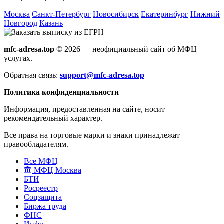
Москва
Санкт-Петербург
Новосибирск
Екатеринбург
Нижний
Новгород
Казань
mfc-adresa.top
© 2026 — неофициальный сайт об МФЦ
услугах.
Обратная связь:
support@mfc-adresa.top
Политика конфиденциальности
Информация, предоставленная на сайте, носит
рекомендательный характер.
Все права на торговые марки и знаки принадлежат
правообладателям.
Все МФЦ
МФЦ Москва
БТИ
Росреестр
Соцзащита
Биржа труда
ФНС