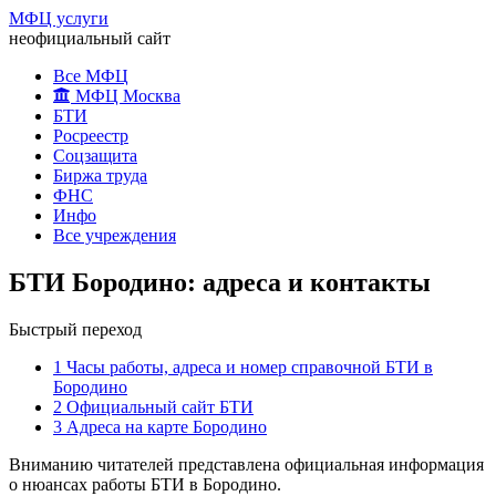
МФЦ услуги
неофициальный сайт
Все МФЦ
МФЦ Москва
БТИ
Росреестр
Соцзащита
Биржа труда
ФНС
Инфо
Все учреждения
БТИ Бородино: адреса и контакты
Быстрый переход
1
Часы работы, адреса и номер справочной БТИ в
Бородино
2
Официальный сайт БТИ
3
Адреса на карте Бородино
Вниманию читателей представлена официальная информация
о нюансах работы БТИ в Бородино.