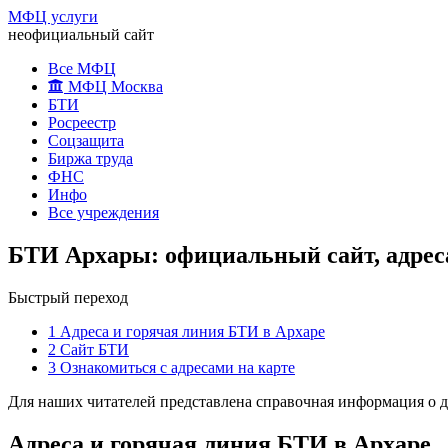
МФЦ услуги
неофициальный сайт
Все МФЦ
МФЦ Москва
БТИ
Росреестр
Соцзащита
Биржа труда
ФНС
Инфо
Все учреждения
БТИ Архары: официальный сайт, адрес
Быстрый переход
1
Адреса и горячая линия БТИ в Архаре
2
Сайт БТИ
3
Ознакомиться с адресами на карте
Для наших читателей представлена справочная информация о д
Адреса и горячая линия БТИ в Архаре