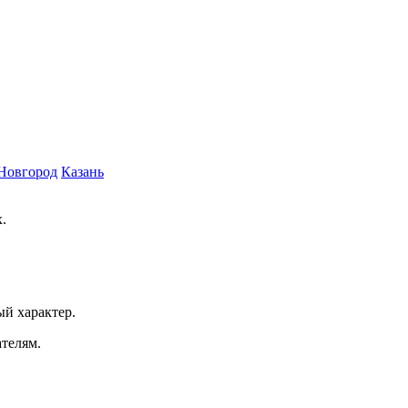
Новгород
Казань
.
ый характер.
ателям.