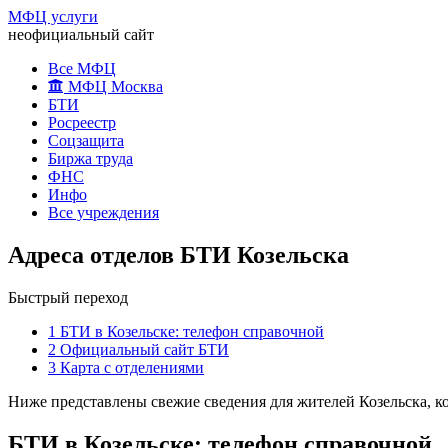
МФЦ услуги
неофициальный сайт
Все МФЦ
МФЦ Москва
БТИ
Росреестр
Соцзащита
Биржа труда
ФНС
Инфо
Все учреждения
Адреса отделов БТИ Козельска
Быстрый переход
1
БТИ в Козельске: телефон справочной
2
Официальный сайт БТИ
3
Карта с отделениями
Ниже представлены свежие сведения для жителей Козельска, ко
БТИ в Козельске: телефон справочной