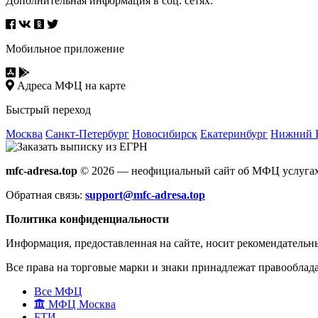
Дополнительная информация в соц. сетях:
Мобильное приложение
Адреса МФЦ на карте
Быстрый переход
Москва
Санкт-Петербург
Новосибирск
Екатеринбург
Нижний 
mfc-adresa.top
© 2026 — неофициальный сайт об МФЦ услугах
Обратная связь:
support@mfc-adresa.top
Политика конфиденциальности
Информация, предоставленная на сайте, носит рекомендательн
Все права на торговые марки и знаки принадлежат правооблад
Все МФЦ
МФЦ Москва
БТИ