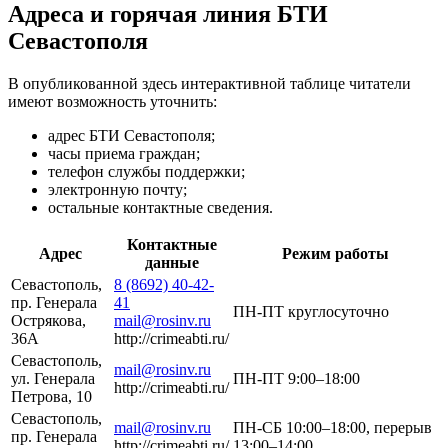
Адреса и горячая линия БТИ
Севастополя
В опубликованной здесь интерактивной таблице читатели
имеют возможность уточнить:
адрес БТИ Севастополя;
часы приема граждан;
телефон службы поддержки;
электронную почту;
остальные контактные сведения.
Контактные
Адрес
Режим работы
данные
Севастополь,
8 (8692) 40-42-
пр. Генерала
41
ПН-ПТ круглосуточно
Острякова,
mail@rosinv.ru
36А
http://crimeabti.ru/
Севастополь,
mail@rosinv.ru
ул. Генерала
ПН-ПТ 9:00–18:00
http://crimeabti.ru/
Петрова, 10
Севастополь,
mail@rosinv.ru
ПН-СБ 10:00–18:00, перерыв
пр. Генерала
http://crimeabti.ru/
13:00–14:00